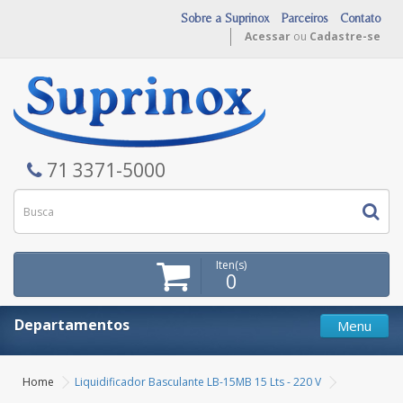
Sobre a Suprinox
Parceiros
Contato
Acessar
ou
Cadastre-se
71 3371-5000
Iten(s)
0
Departamentos
Menu
Home
Liquidificador Basculante LB-15MB 15 Lts - 220 V