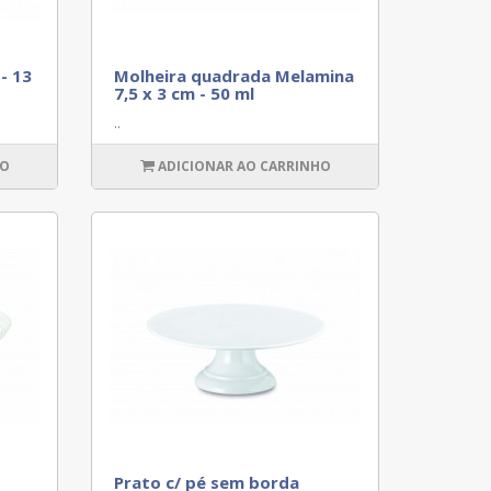
- 13
Molheira quadrada Melamina
7,5 x 3 cm - 50 ml
..
HO
ADICIONAR AO CARRINHO
Prato c/ pé sem borda