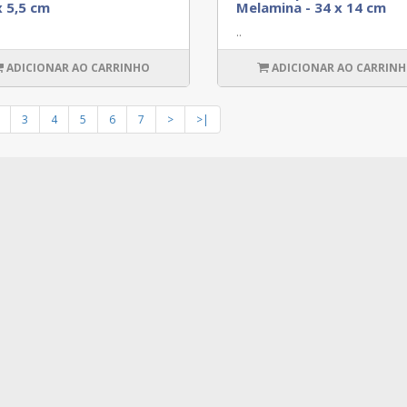
x 5,5 cm
Melamina - 34 x 14 cm
..
ADICIONAR AO CARRINHO
ADICIONAR AO CARRIN
3
4
5
6
7
>
>|