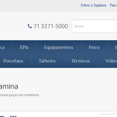
Sobre a Suprinox
Parc
71 3371-5000
ca
EPIs
Equipamentos
Ferro
Porcelana
Talheres
Térmicos
Vidro
amina
nossas peças em melamina