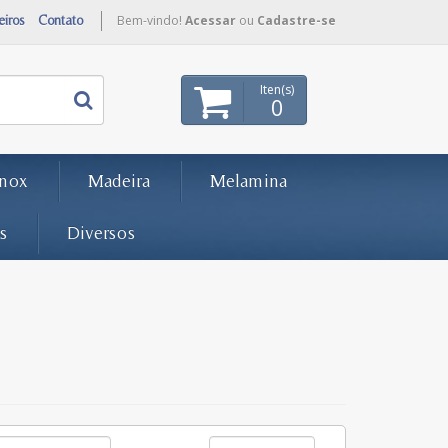
eiros
Contato
Bem-vindo!
Acessar
ou
Cadastre-se
Iten(s)
0
Inox
Madeira
Melamina
s
Diversos