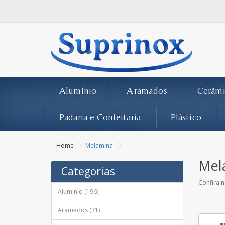
Alumínio
Aramados
Cerâmi
Padaria e Confeitaria
Plástico
Home
Melamina
Mel
Categorias
Confira 
Alumínio (196)
Aramados (31)