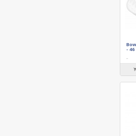
Bowl
- 46
..