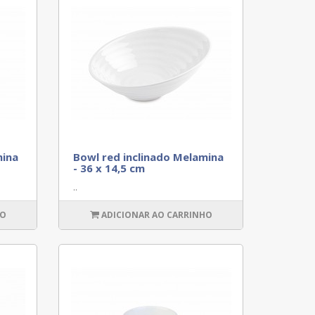
mina
Bowl red inclinado Melamina
- 36 x 14,5 cm
..
HO
ADICIONAR AO CARRINHO