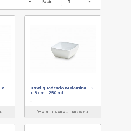
Exibir:
 x
Bowl quadrado Melamina 13
x 6 cm - 250 ml
..
HO
ADICIONAR AO CARRINHO